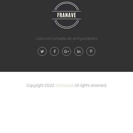
Colección privada de antigüedades
Copyright 2022
JoomLead
. All rights reserved.