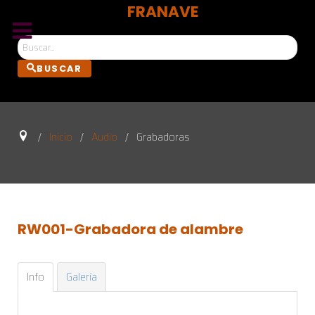
FRANAVE
Bus
BUSCAR
Inicio
Audio
Grabadoras
RW001-Grabadora
de
alambre
Info
Galería