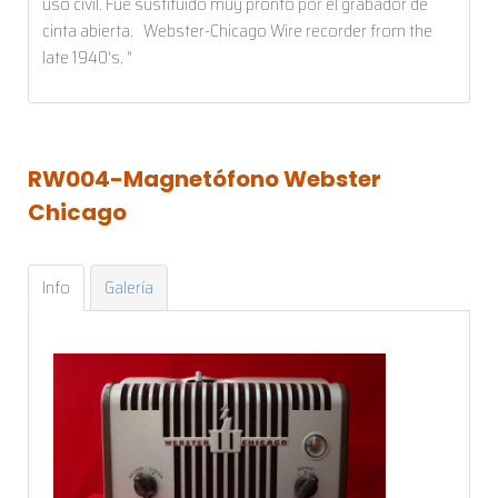
uso civil. Fue sustituido muy pronto por el grabador de
cinta abierta. Webster-Chicago Wire recorder from the
late 1940's. "
RW004-Magnetófono
Webster
Chicago
Info
Galería