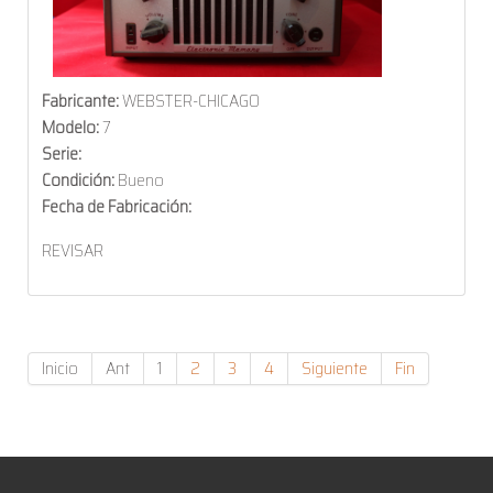
Fabricante:
WEBSTER-CHICAGO
Modelo:
7
Serie:
Condición:
Bueno
Fecha de Fabricación:
REVISAR
Inicio
Ant
1
2
3
4
Siguiente
Fin