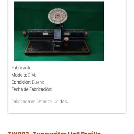
Fabricante:
Modelo:
DIAL
Condición:
Bueno
Fecha de Fabricación:
Fabricada en Estados Unidos.
TW002-Typewriter
Hall
Braille