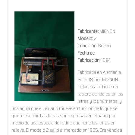
Fabricante:
MIGNON
Modelo:
2
Condición:
Bueno
Fecha de
Fabricación:
1894
Fabricada en Alemania,
en 1908, por MIGNON.
Incluye caja. Tiene un
tablero donde están las
letras y los números, y
una aguja que el usuario mueve en función de lo que se
quiere escribir. Las letras son impresas en el papel por
medio de una especie de rodillo que tiene las letras en
relieve. El modelo 2 salió al mercado en 1905. Era vendida