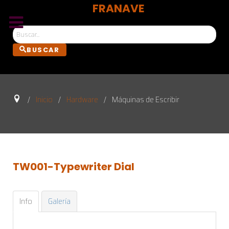
FRANAVE
Bus
BUSCAR
Inicio
Hardware
Máquinas de Escribir
TW001-Typewriter
Dial
Info
Galería