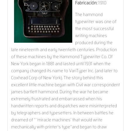
Fabricación:
1910
The hammond
typewriter was one of
the most successful
writing machines
produced during the
late nineteenth and early twentieth centuries. Production
of these machines by the Hammond Typewriter Co. Of
New York began in 1881 and lasted until 1931 when the
company changed its name to VariTyper Inc. (and later to
Coxhead Corp of New York). The story behind this
excellent little machine began with Civil war correspondent
james bartlett hammond. During the war he became
extremely frustrated and embarrassed when his
handwritten reports and dispatches were misinterpreted
by telegraphers and typesetters. In between battles he
dreamed of '' 'miracle machines' that would write
mechanically with printer's type''and began to draw