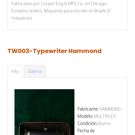
Fabricadas por Cooper Eng & MFG Co., en Chicago-
Estados Unidos. Máquinas para escribir en Braille (2
máquinas)
TW003-Typewriter
Hammond
Info
Galería
Fabricante:
HAMMOND
Modelo:
MULTIPLEX
Condición:
Bueno
Fecha de