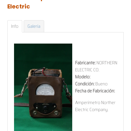
Electric
Info
Galería
Fabricante:
NORTHERN
ELECTRIC CO.
Modelo:
Condición:
Bueno
Fecha de Fabricación:
Amperímetro Norther
Electric Company.