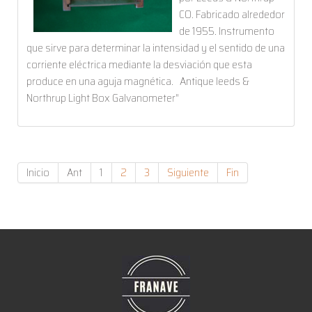
CO. Fabricado alrededor
de 1955. Instrumento
que sirve para determinar la intensidad y el sentido de una
corriente eléctrica mediante la desviación que esta
produce en una aguja magnética. Antique leeds &
Northrup Light Box Galvanometer"
Inicio
Ant
1
2
3
Siguiente
Fin