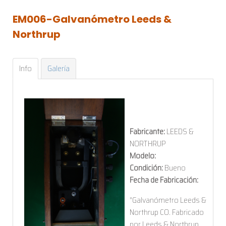
EM006-Galvanómetro
Leeds
&
Northrup
Info
Galería
Fabricante:
LEEDS &
NORTHRUP
Modelo:
Condición:
Bueno
Fecha de Fabricación:
"Galvanómetro Leeds &
Northrup CO. Fabricado
por Leeds & Northrup