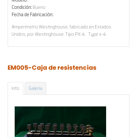
Condición:
Bueno
Fecha de Fabricación:
Amperímetro Westinghouse, fabricado en Estados
Unidos, por Westinghouse. Tipo PX-4. Type x-4.
EM005-Caja
de
resistencias
Info
Galería