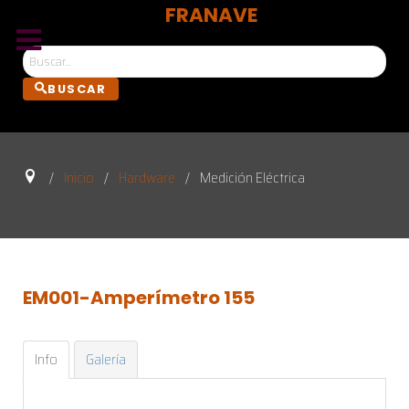
FRANAVE
Bus
BUSCAR
Inicio
Hardware
Medición Eléctrica
EM001-Amperímetro
155
Info
Galería