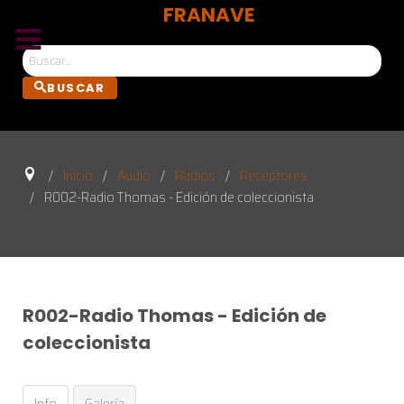
FRANAVE
Bus
BUSCAR
Inicio
Audio
Radios
Receptores
R002-Radio Thomas - Edición de coleccionista
R002-Radio
Thomas
-
Edición
de
coleccionista
Info
Galería