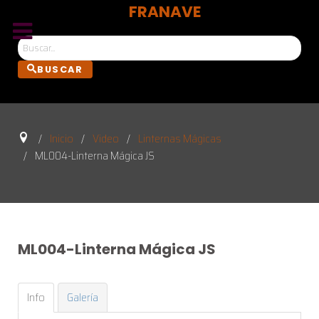
FRANAVE
Bus
BUSCAR
Inicio
Video
Linternas Mágicas
ML004-Linterna Mágica JS
ML004-Linterna
Mágica
JS
Info
Galería