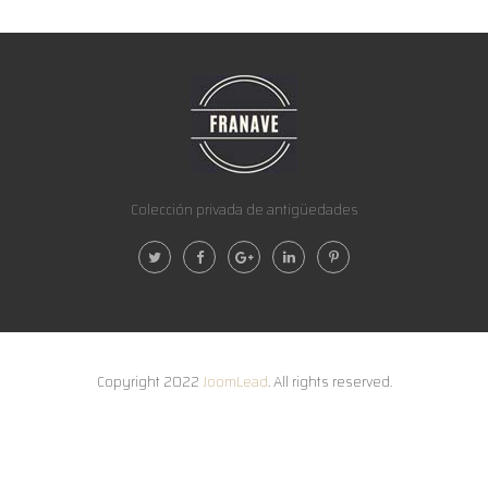
Colección privada de antigüedades
Copyright 2022
JoomLead
. All rights reserved.