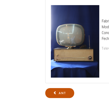
Fabr
Mod
Cond
Fech
Tele
ANT