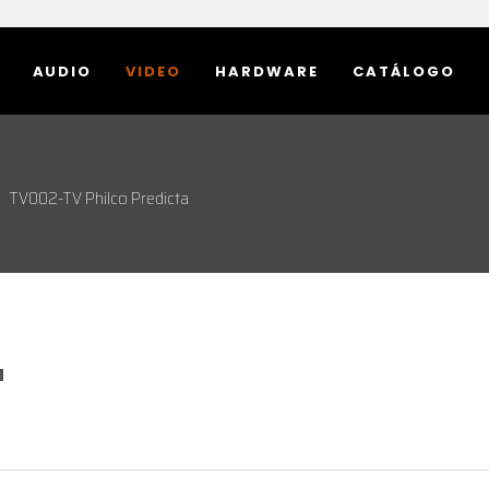
AUDIO
VIDEO
HARDWARE
CATÁLOGO
TV002-TV Philco Predicta
a