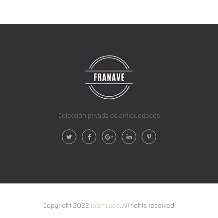
Colección privada de antigüedades
Copyright 2022
JoomLead
. All rights reserved.