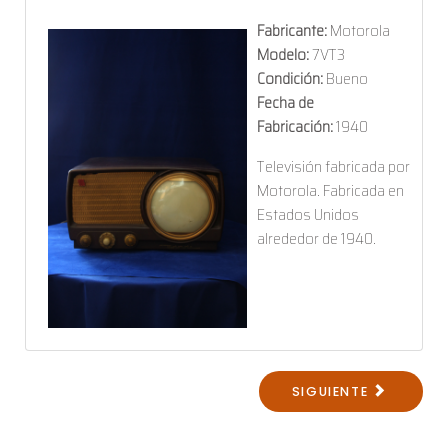
Fabricante:
Motorola
Modelo:
7VT3
Condición:
Bueno
Fecha de
Fabricación:
1940
Televisión fabricada por
Motorola. Fabricada en
Estados Unidos
alrededor de 1940.
SIGUIENTE