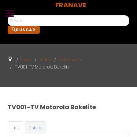
FRANAVE
Bus
BUSCAR
Inicio
Video
Televisores
TV001-TV Motorola Bakelite
TV001-TV
Motorola
Bakelite
Info
Galería